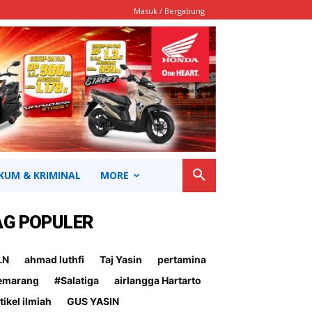
Masuk / Bergabung
KUM & KRIMINAL
MORE
AG POPULER
LN
ahmad luthfi
Taj Yasin
pertamina
emarang
#Salatiga
airlangga Hartarto
tikel ilmiah
GUS YASIN