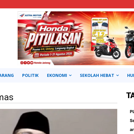
ARANG
POLITIK
EKONOMI
SEKOLAH HEBAT
HU
T
umas
Continue to the category
P
S
ar