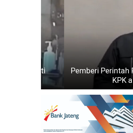
n Bukti
Pemberi Perintah Pembag
ji
KPK akan Ke