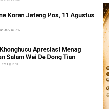
ne Koran Jateng Pos, 11 Agustus
tus 2025 @05:56
 Khonghucu Apresiasi Menag
n Salam Wei De Dong Tian
ri 2021 @17:18