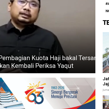
#
N
T
ian Kuota Haji bakal Tersangka,
mbali Periksa Yaqut
Jat
Jaj
Juma