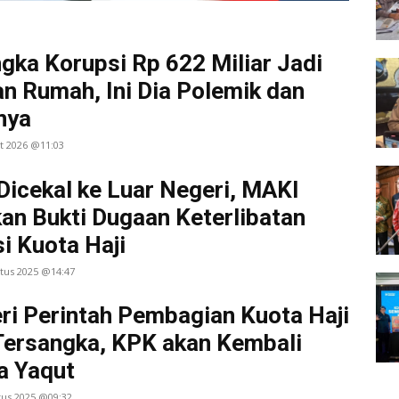
gka Korupsi Rp 622 Miliar Jadi
n Rumah, Ini Dia Polemik dan
nya
t 2026 @11:03
Dicekal ke Luar Negeri, MAKI
an Bukti Dugaan Keterlibatan
i Kuota Haji
stus 2025 @14:47
i Perintah Pembagian Kuota Haji
Tersangka, KPK akan Kembali
a Yaqut
tus 2025 @09:32