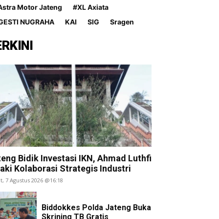
Astra Motor Jateng
#XL Axiata
GESTI NUGRAHA
KAI
SIG
Sragen
ERKINI
Headline Koran Jateng Pos, 11 Agu
eng Bidik Investasi IKN, Ahmad Luthfi
aki Kolaborasi Strategis Industri
t, 7 Agustus 2026 @16:18
Biddokkes Polda Jateng Buka
Skrining TB Gratis