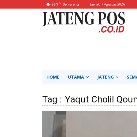
C
Jumat, 7 Agustus 2026
33.1
Semarang
HOME
UTAMA
JATENG
SEM
Tag :
Yaqut Cholil Qo