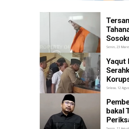
Tersan
Tahana
Sosok
Senin, 23 Mare
Yaqut 
Serahk
Korups
Selasa, 12 Agu
Pember
bakal 
Periks
Senin, 11 Agus