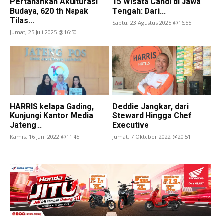
Pertahankan Akulturasi
15 Wisata Candi di Jawa
Budaya, 620 th Napak
Tengah: Dari...
Tilas...
Sabtu, 23 Agustus 2025 @16:55
Jumat, 25 Juli 2025 @16:50
HARRIS kelapa Gading,
Deddie Jangkar, dari
Kunjungi Kantor Media
Steward Hingga Chef
Jateng...
Executive
Kamis, 16 Juni 2022 @11:45
Jumat, 7 Oktober 2022 @20:51