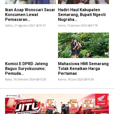
Ikan Asap Wonosari Sasar
Hadiri Haul Kabupaten
Konsumen Lewat
Semarang, Bupati Ngesti
Pemasaran...
Nugraha...
Sabtu, 21 Agustus 2021 @19:51
Senin, 15 Januari 2024 @07:18
Komisi E DPRD Jateng
Mahasiswa HMI Semarang
Bagus Suryokusumo:
Tolak Kenaikan Harga
Pemuda...
Pertamax
Rabu, 16 Oktober 2024 @15:29
Kamis, 18 Juni 2026 @19:39