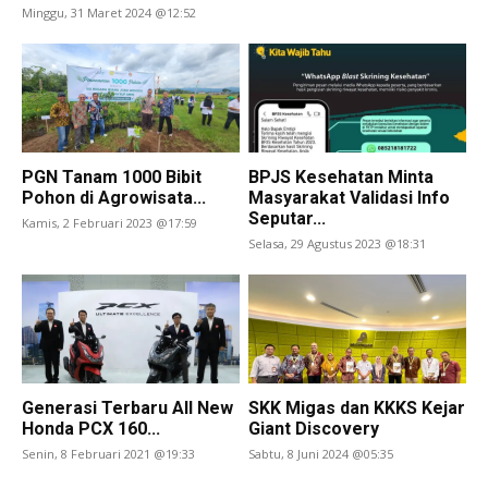
Minggu, 31 Maret 2024 @12:52
PGN Tanam 1000 Bibit
BPJS Kesehatan Minta
Pohon di Agrowisata...
Masyarakat Validasi Info
Seputar...
Kamis, 2 Februari 2023 @17:59
Selasa, 29 Agustus 2023 @18:31
Generasi Terbaru All New
SKK Migas dan KKKS Kejar
Honda PCX 160...
Giant Discovery
Senin, 8 Februari 2021 @19:33
Sabtu, 8 Juni 2024 @05:35