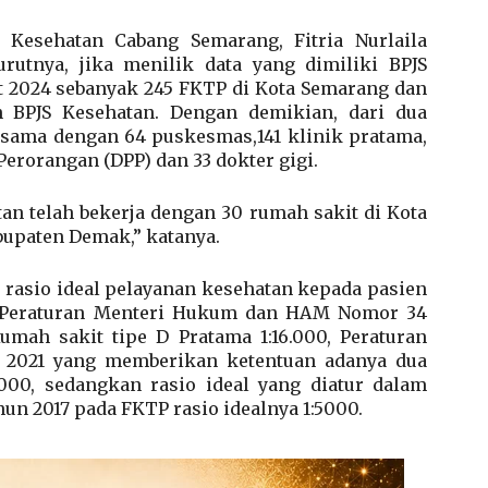
 Kesehatan Cabang Semarang, Fitria Nurlaila
urutnya, jika menilik data yang dimiliki BPJS
t 2024 sebanyak 245 FKTP di Kota Semarang dan
 BPJS Kesehatan. Dengan demikian, dari dua
jasama dengan 64 puskesmas,141 klinik pratama,
 Perorangan (DPP) dan 33 dokter gigi.
n telah bekerja dengan 30 rumah sakit di Kota
bupaten Demak,” katanya.
 rasio ideal pelayanan kesehatan kepada pasien
am Peraturan Menteri Hukum dan HAM Nomor 34
ah sakit tipe D Pratama 1:16.000, Peraturan
 2021 yang memberikan ketentuan adanya dua
.000, sedangkan rasio ideal yang diatur dalam
un 2017 pada FKTP rasio idealnya 1:5000.