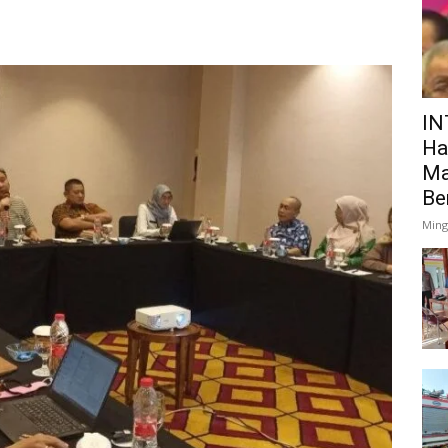
IN
Ha
Ma
Be
Ming