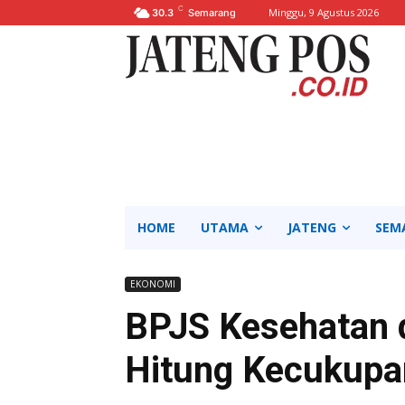
C
Minggu, 9 Agustus 2026
30.3
Semarang
HOME
UTAMA
JATENG
SEM
EKONOMI
BPJS Kesehatan 
Hitung Kecukupa