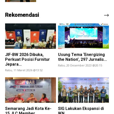
Rekomendasi
JIF-BW 2026 Dibuka,
Usung Tema ‘Energizing
Perkuat Posisi Furnitur
the Nation’, 297 Jurnalis...
Jepara...
Rabu, 20 Desember 2023 @20:15
Rabu, 11 Maret 2026 @13:52
Semarang Jadi Kota Ke-
SIG Lakukan Ekspansi di
15 JLC Member
IKN