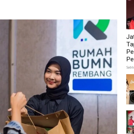
Ja
Ta
Pe
Pe
Sabt