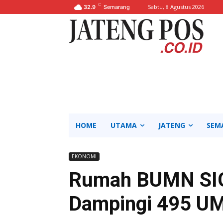
C
Sabtu, 8 Agustus 2026
32.9
Semarang
HOME
UTAMA
JATENG
SEM
EKONOMI
Rumah BUMN SI
Dampingi 495 U