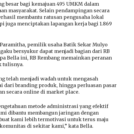
ang besar bagi kemajuan 495 UMKM dalam
aan masyarakat. Selain pendampingan secara
erhasil membantu ratusan pengusaha lokal
i juga menciptakan lapangan kerja bagi 1.869
 Paramitha, pemilik usaha Batik Sekar Mulyo
gaku bersyukur dapat menjadi bagian dari RB
apa Bella ini, RB Rembang memainkan peranan
 tulisnya.
ang telah menjadi wadah untuk mengasah
 dari branding produk, hingga perluasan pasar
an secara online di market place.
engetahuan metode administrasi yang efektif
ami dibantu membangun jaringan dengan
at kami lebih termotivasi untuk terus maju
omunitas di sekitar kami,” kata Bella.