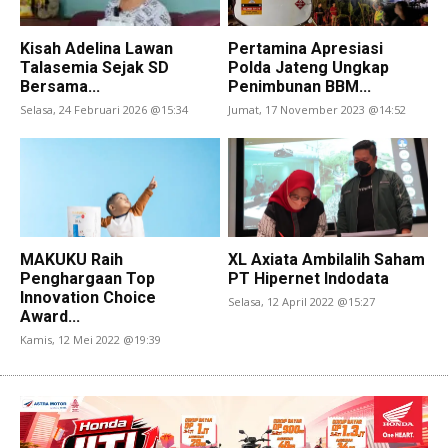
Kisah Adelina Lawan
Pertamina Apresiasi
Talasemia Sejak SD
Polda Jateng Ungkap
Bersama...
Penimbunan BBM...
Selasa, 24 Februari 2026 @15:34
Jumat, 17 November 2023 @14:52
MAKUKU Raih
XL Axiata Ambilalih Saham
Penghargaan Top
PT Hipernet Indodata
Innovation Choice
Selasa, 12 April 2022 @15:27
Award...
Kamis, 12 Mei 2022 @19:39