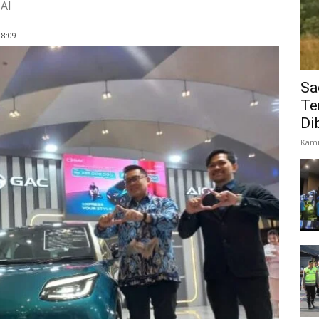
 AI
8:09
Sa
Te
Di
Kami