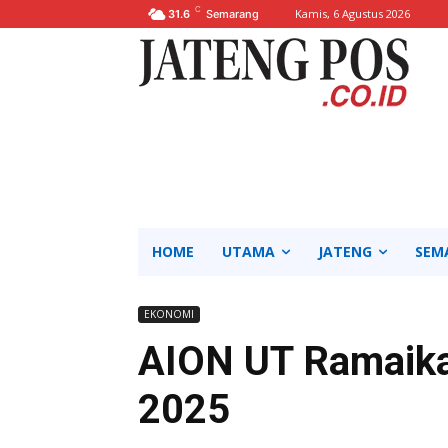
C
Kamis, 6 Agustus 2026
31.6
Semarang
HOME
UTAMA
JATENG
SEM
EKONOMI
AION UT Ramaik
2025