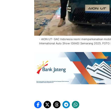
- AION UT- GAC Indonesia resmi memperkenalkan mobil l
International Auto Show (GIIAS) Semarang 2025. FOT