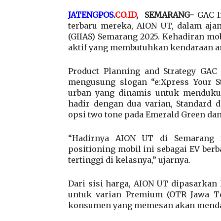
JATENGPOS
.
CO.ID
,
SEMARANG-
GAC I
terbaru mereka, AION UT, dalam aja
(GIIAS) Semarang 2025. Kehadiran mo
aktif yang membutuhkan kendaraan anda
Product Planning and Strategy GAC 
mengusung slogan “e:Xpress Your St
urban yang dinamis untuk menduku
hadir dengan dua varian, Standard 
opsi two tone pada Emerald Green dan
“Hadirnya AION UT di Semarang 
positioning mobil ini sebagai EV berba
tertinggi di kelasnya,” ujarnya.
Dari sisi harga, AION UT dipasarkan 
untuk varian Premium (OTR Jawa Te
konsumen yang memesan akan mendap