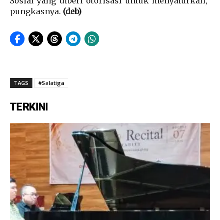
Sosial yang diberi otorisasi untuk menyalurkan,”
pungkasnya.
(deb)
TAGS
#Salatiga
TERKINI