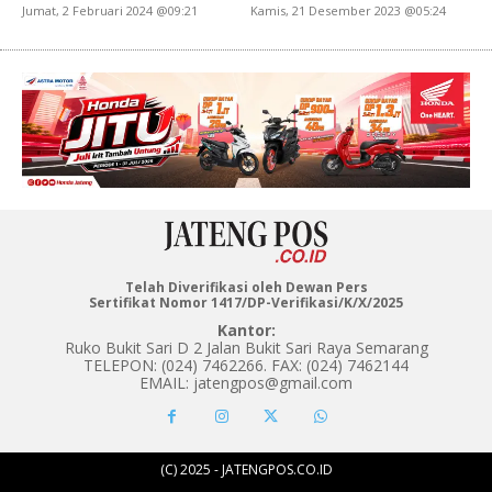
Jumat, 2 Februari 2024 @09:21
Kamis, 21 Desember 2023 @05:24
Telah Diverifikasi oleh Dewan Pers
Sertifikat Nomor 1417/DP-Verifikasi/K/X/2025
Kantor:
Ruko Bukit Sari D 2 Jalan Bukit Sari Raya Semarang
TELEPON: (024) 7462266. FAX: (024) 7462144
EMAIL: jatengpos@gmail.com
(C) 2025 - JATENGPOS.CO.ID