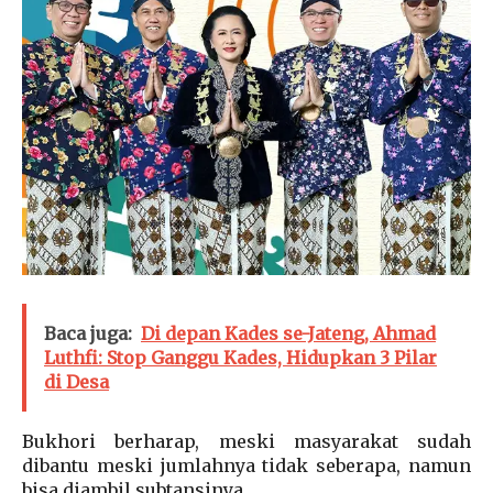
Baca juga:
Di depan Kades se-Jateng, Ahmad
Luthfi: Stop Ganggu Kades, Hidupkan 3 Pilar
di Desa
Bukhori berharap, meski masyarakat sudah
dibantu meski jumlahnya tidak seberapa, namun
bisa diambil subtansinya.