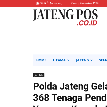
C
Kamis, 6 Agustus 2026
34.9
Semarang
HOME
UTAMA
JATENG
SEM
JATENG
Polda Jateng Gel
368 Tenaga Pendi