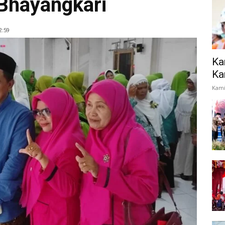
Bhayangkari
2:59
Ka
Ka
Kami