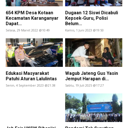
654 KPM Desa Kotaan
Dugaan 12 Siswi Dicabuli
Kecamatan Karanganyar
Kepsek-Guru, Polisi
Dapat...
Belum...
Selasa, 29 Maret 2022 @10:49
Kamis, 1 Juni 2023 @19:50
Edukasi Masyarakat
Wagub Jateng Gus Yasin
Patuhi Aturan Lalulintas
Jemput Harapan di...
Senin, 4 September 2023 @21:38
Sabtu, 19 Juli 2025 @17:27