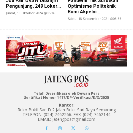
Job Fair UKSW Dibanjiri
Pandemi Tak Surutkan
Pengunjung, 249 Loker...
Optimisme Politeknik
Bumi Akpelni...
Jumat, 18 Oktober 2024 @05:36
Sabtu, 18 September 2021 @08:55
Telah Diverifikasi oleh Dewan Pers
Sertifikat Nomor 1417/DP-Verifikasi/K/X/2025
Kantor:
Ruko Bukit Sari D 2 Jalan Bukit Sari Raya Semarang
TELEPON: (024) 7462266. FAX: (024) 7462144
EMAIL: jatengpos@gmail.com