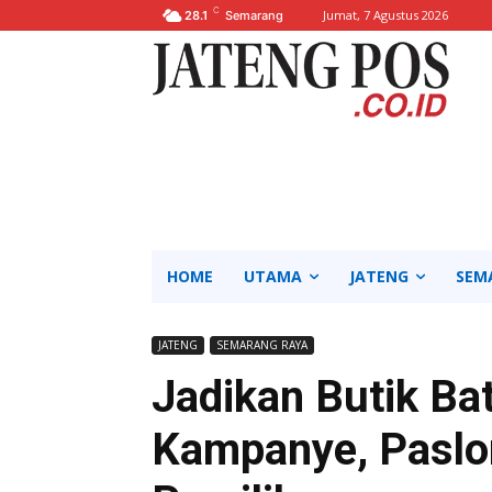
C
Jumat, 7 Agustus 2026
28.1
Semarang
HOME
UTAMA
JATENG
SEM
JATENG
SEMARANG RAYA
Jadikan Butik B
Kampanye, Paslon 