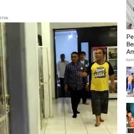
07:06
Pe
Be
Am
Kami