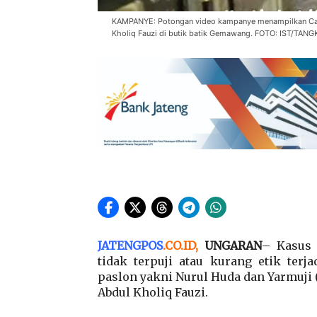
KAMPANYE: Potongan video kampanye menampilkan Cab
Kholiq Fauzi di butik batik Gemawang. FOTO: IST/TA
JATENGPOS
.
CO.ID
,
UNGARAN
– Kasus 
tidak terpuji atau kurang etik terj
paslon yakni Nurul Huda dan Yarmuji 
Abdul Kholiq Fauzi.