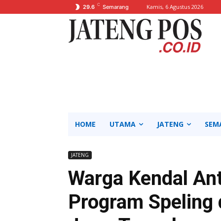
C
Kamis, 6 Agustus 2026
29.6
Semarang
HOME
UTAMA
JATENG
SEM
JATENG
Warga Kendal An
Program Speling