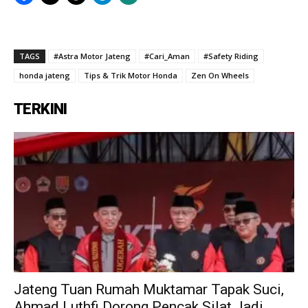
TAGS
#Astra Motor Jateng
#Cari_Aman
#Safety Riding
honda jateng
Tips & Trik Motor Honda
Zen On Wheels
TERKINI
Jateng Tuan Rumah Muktamar Tapak Suci,
Ahmad Luthfi Dorong Pencak Silat Jadi