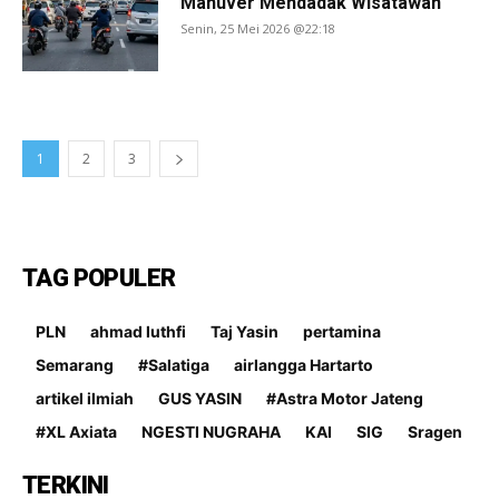
Manuver Mendadak Wisatawan
Senin, 25 Mei 2026 @22:18
1
2
3
TAG POPULER
PLN
ahmad luthfi
Taj Yasin
pertamina
Semarang
#Salatiga
airlangga Hartarto
artikel ilmiah
GUS YASIN
#Astra Motor Jateng
#XL Axiata
NGESTI NUGRAHA
KAI
SIG
Sragen
TERKINI