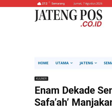
C
Jumat, 7 Agustus 2026
27.2
Semarang
HOME
UTAMA
JATENG
SEM
KULINER
Enam Dekade Sem
Safa’ah’ Manjaka