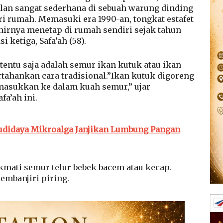
jalan sangat sederhana di sebuah warung dinding
ri rumah. Memasuki era 1990-an, tongkat estafet
hirnya menetap di rumah sendiri sejak tahun
 ketiga, Safa’ah (58).
entu saja adalah semur ikan kutuk atau ikan
ahankan cara tradisional.”Ikan kutuk digoreng
masukkan ke dalam kuah semur,” ujar
a’ah ini.
udidaya Mikroalga Janjikan Lumbung Pangan
ikmati semur telur bebek bacem atau kecap.
embanjiri piring.