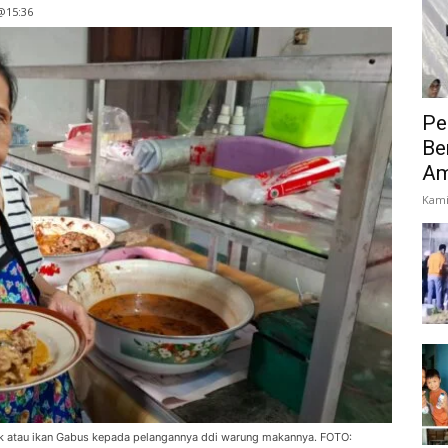
 @15:36
Pe
Be
Am
Kami
uk atau ikan Gabus kepada pelangannya ddi warung makannya. FOTO: