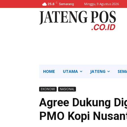
C
Minggu, 9 Agustus 2026
25.8
Semarang
HOME
UTAMA
JATENG
SEM
EKONOMI
NASIONAL
Agree Dukung Dig
PMO Kopi Nusan