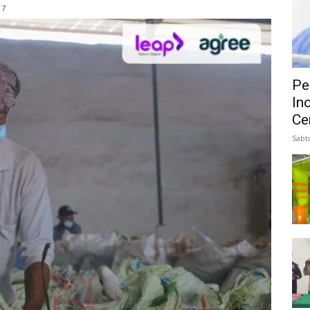
17
Pe
In
Ce
Sabt