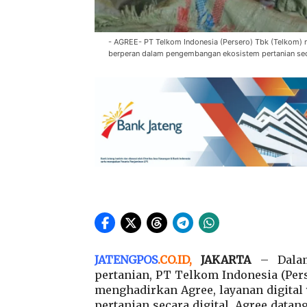
- AGREE- PT Telkom Indonesia (Persero) Tbk (Telkom) m
berperan dalam pengembangan ekosistem pertanian se
JATENGPOS
.
CO.ID
,
JAKARTA
– Dala
pertanian, PT Telkom Indonesia (Per
menghadirkan Agree, layanan digita
pertanian secara digital. Agree datan