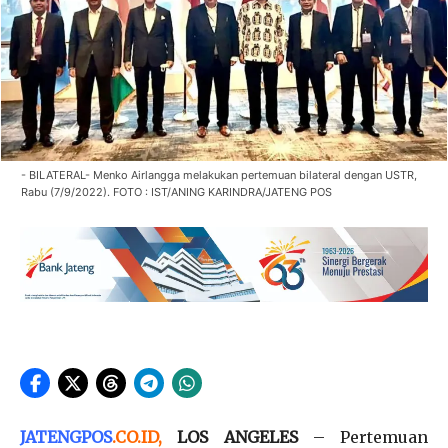
- BILATERAL- Menko Airlangga melakukan pertemuan bilateral dengan USTR,
Rabu (7/9/2022). FOTO : IST/ANING KARINDRA/JATENG POS
JATENGPOS
.
CO.ID
,
LOS ANGELES
– Pertemuan