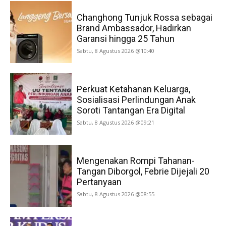
Changhong Tunjuk Rossa sebagai
Brand Ambassador, Hadirkan
Garansi hingga 25 Tahun
Sabtu, 8 Agustus 2026 @10:40
Perkuat Ketahanan Keluarga,
Sosialisasi Perlindungan Anak
Soroti Tantangan Era Digital
Sabtu, 8 Agustus 2026 @09:21
Mengenakan Rompi Tahanan-
Tangan Diborgol, Febrie Dijejali 20
Pertanyaan
Sabtu, 8 Agustus 2026 @08:55