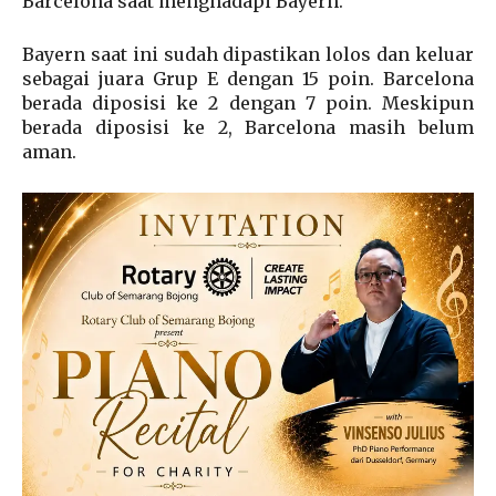
Barcelona saat menghadapi Bayern.
Bayern saat ini sudah dipastikan lolos dan keluar
sebagai juara Grup E dengan 15 poin. Barcelona
berada diposisi ke 2 dengan 7 poin. Meskipun
berada diposisi ke 2, Barcelona masih belum
aman.