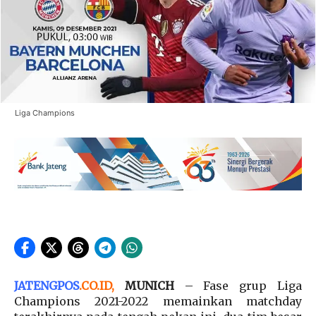
Liga Champions
JATENGPOS
.
CO.ID
,
MUNICH
– Fase grup Liga
Champions 2021-2022 memainkan matchday