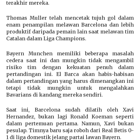
terakhir mereka.
Thomas Muller telah mencetak tujuh gol dalam
enam penampilan melawan Barcelona dan lebih
produktif daripada pemain lain saat melawan tim
Catalan dalam Liga Champions.
Bayern Munchen memiliki beberapa masalah
cedera saat ini dan mungkin tidak mengambil
risiko tim dengan kekuatan penuh dalam
pertandingan ini. El Barca akan habis-habisan
dalam pertandingan yang harus dimenangkan ini
tetapi tidak mungkin untuk mengalahkan
Bavarians di kandang mereka sendiri.
Saat ini, Barcelona sudah dilatih oleh Xavi
Hernandez, bukan lagi Ronald Koeman seperti
dalam pertemuan pertama. Namun, Xavi bukan
pesulap. Timnya baru saja roboh dari Real Betis 0-
1 di liga domestik jelang partai lawan Bayern.