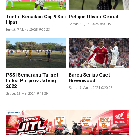
Tuntut Kenaikan Gaji 9 Kali
Pelapis Olivier Giroud
Lipat
Kamis, 19 Juni 2025 @08:19
Jumat, 7 Maret 2025 @09:23
PSSI Semarang Target
Barca Serius Gaet
Lolos Porprov Jateng
Greenwood
2022
Sabtu, 9 Maret 2024 @20:26
Sabtu, 29 Mei 2021 @12:39