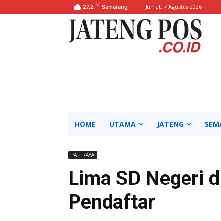
C
Jumat, 7 Agustus 2026
27.2
Semarang
HOME
UTAMA
JATENG
SEM
PATI RAYA
Lima SD Negeri 
Pendaftar