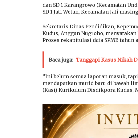
dan SD 1 Karangrowo (Kecamatan Unda
SD 1 Jati Wetan, Kecamatan Jati mas
Sekretaris Dinas Pendidikan, Kepemu
Kudus, Anggun Nugroho, menyatakan b
Proses rekapitulasi data SPMB tahun aj
Baca juga:
Tanggapi Kasus Nikah Di
‘’Ini belum semua laporan masuk, tap
mendapatkan murid baru di bawah lima
(Kasi) Kurikulum Disdikpora Kudus, M