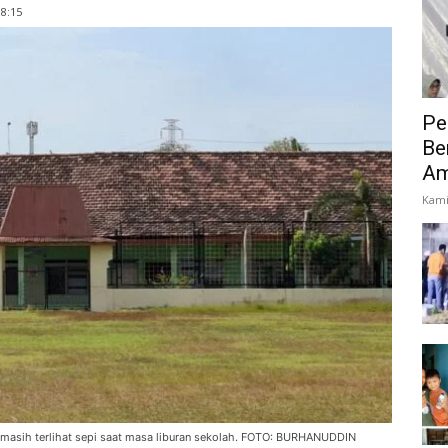
18:15
Pe
Be
Am
Kami
masih terlihat sepi saat masa liburan sekolah. FOTO: BURHANUDDIN