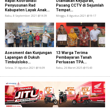
Rapat Koordinasi
Utamakan Kejujuran,
Penyusunan Rad
Pasang CCTV di Sejumlah
Kabupaten Layak Anak...
Tempat...
Rabu, 8 September 2021 @14:39
Minggu, 8 Agustus 2021 @19:17
Asesment dan Kunjungan
13 Warga Terima
Lapangan di Dukuh
Pembayaran Tanah
Timbulsloko...
Perluasan TPA...
Selasa, 31 Agustus 2021 @16:09
Rabu, 26 Maret 2025 @15:43