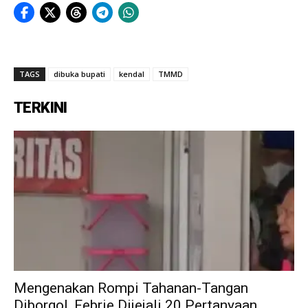
TAGS
dibuka bupati
kendal
TMMD
TERKINI
Mengenakan Rompi Tahanan-Tangan
Diborgol, Febrie Dijejali 20 Pertanyaan