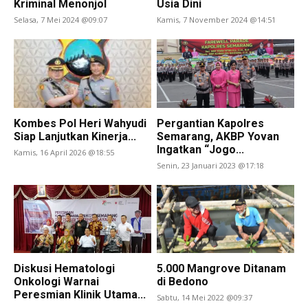
Kriminal Menonjol
Usia Dini
Selasa, 7 Mei 2024 @09:07
Kamis, 7 November 2024 @14:51
Kombes Pol Heri Wahyudi
Pergantian Kapolres
Siap Lanjutkan Kinerja...
Semarang, AKBP Yovan
Ingatkan “Jogo...
Kamis, 16 April 2026 @18:55
Senin, 23 Januari 2023 @17:18
Diskusi Hematologi
5.000 Mangrove Ditanam
Onkologi Warnai
di Bedono
Peresmian Klinik Utama...
Sabtu, 14 Mei 2022 @09:37