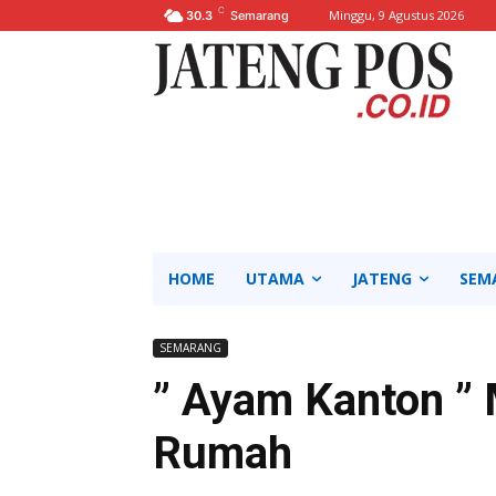
C
Minggu, 9 Agustus 2026
30.3
Semarang
HOME
UTAMA
JATENG
SEM
SEMARANG
” Ayam Kanton ” 
Rumah