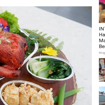
IN
Ha
Ma
Be
Ming