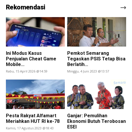
Rekomendasi
Ini Modus Kasus
Pemkot Semarang
Penjualan Cheat Game
Tegaskan PSIS Tetap Bisa
Mobile...
Berlatih...
Rabu, 15 April 2026 @14:59
Minggu, 4 Juni 2023 @13:57
Pesta Rakyat Alfamart
Ganjar: Pemulihan
Meriahkan HUT RI ke-78
Ekonomi Butuh Terobosan
ESEI
Kamis, 17 Agustus 2023 @18:43