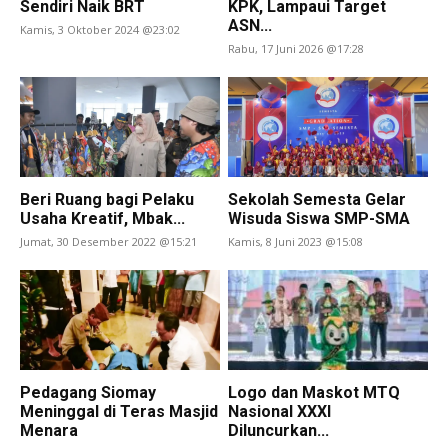
Sendiri Naik BRT
KPK, Lampaui Target
ASN...
Kamis, 3 Oktober 2024 @23:02
Rabu, 17 Juni 2026 @17:28
Beri Ruang bagi Pelaku
Sekolah Semesta Gelar
Usaha Kreatif, Mbak...
Wisuda Siswa SMP-SMA
Jumat, 30 Desember 2022 @15:21
Kamis, 8 Juni 2023 @15:08
Pedagang Siomay
Logo dan Maskot MTQ
Meninggal di Teras Masjid
Nasional XXXI
Menara
Diluncurkan...