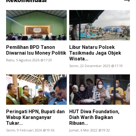
Pemilihan BPD Tanon
Libur Nataru Polsek
Diwarnai Isu Money Politik
Tasikmadu Jaga Objek
Wisata...
Rabu, 5 Agustus 2026 @17:29
Senin, 22 Desember 2025 @17:19
Peringati HPN, Bupati dan
HUT Diwa Foundation,
Wabup Karanganyar
Diah Warih Bagikan
Tukar...
Ribuan...
Senin, 9 Februari 2026 @19:36
Jumat, 6 Mei 2022 @19:32