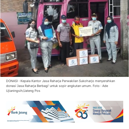
DONASI : Kepala Kantor Jasa Raharja Perwakilan Sukoharjo menyerahkan
donasi 'Jasa Raharja Berbagi' untuk sopir angkutan umum. Foto : Ade
Ujianingsih/Jateng Pos