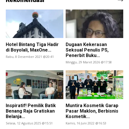
Hotel Bintang Tiga Hadir
Dugaan Kekerasan
di Boyolali, MaxOne...
Seksual Penulis PS,
Penerbit Buku...
Rabu, 8 Desember 2021 @20:41
Minggu, 29 Maret 2026 @17:58
Inspiratif! Pemilik Batik
Muntira Kosmetik Garap
Benang Raja Gratiskan
Pasar Maklon, Berbisnis
Belanja...
Kosmetik...
Selasa, 12 Agustus 2025 @15:51
Kamis, 16 Juni 2022 @16:53