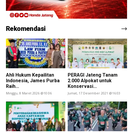
Rekomendasi
Ahli Hukum Kepailitan
PERAGI Jateng Tanam
Indonesia, James Purba
2.000 Alpokat untuk
Raih...
Konservasi...
Minggu, 8 Maret 2026 @10:06
Jumat, 17 Desember 2021 @16:03