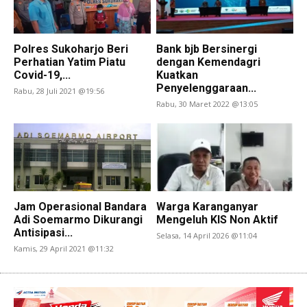
Polres Sukoharjo Beri
Bank bjb Bersinergi
Perhatian Yatim Piatu
dengan Kemendagri
Covid-19,...
Kuatkan
Penyelenggaraan...
Rabu, 28 Juli 2021 @19:56
Rabu, 30 Maret 2022 @13:05
Jam Operasional Bandara
Warga Karanganyar
Adi Soemarmo Dikurangi
Mengeluh KIS Non Aktif
Antisipasi...
Selasa, 14 April 2026 @11:04
Kamis, 29 April 2021 @11:32