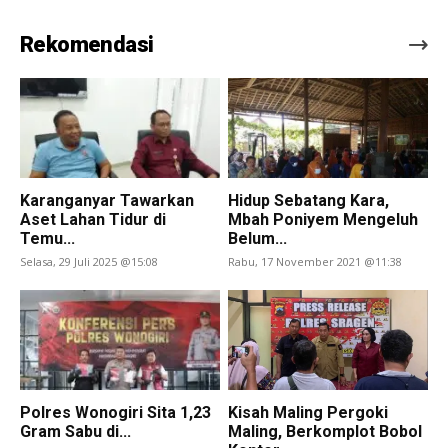
Rekomendasi
Karanganyar Tawarkan
Hidup Sebatang Kara,
Aset Lahan Tidur di
Mbah Poniyem Mengeluh
Temu...
Belum...
Selasa, 29 Juli 2025 @15:08
Rabu, 17 November 2021 @11:38
Polres Wonogiri Sita 1,23
Kisah Maling Pergoki
Gram Sabu di...
Maling, Berkomplot Bobol