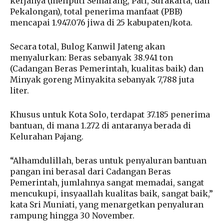
kerjanya (meliputi Semarang, Pati, Surakarta, dan
Pekalongan), total penerima manfaat (PBB)
mencapai 1.947.076 jiwa di 25 kabupaten/kota.
Secara total, Bulog Kanwil Jateng akan
menyalurkan: Beras sebanyak 38.941 ton
(Cadangan Beras Pemerintah, kualitas baik) dan
Minyak goreng Minyakita sebanyak 7,788 juta
liter.
Khusus untuk Kota Solo, terdapat 37.185 penerima
bantuan, di mana 1.272 di antaranya berada di
Kelurahan Pajang.
“Alhamdulillah, beras untuk penyaluran bantuan
pangan ini berasal dari Cadangan Beras
Pemerintah, jumlahnya sangat memadai, sangat
mencukupi, insyaallah kualitas baik, sangat baik,”
kata Sri Muniati, yang menargetkan penyaluran
rampung hingga 30 November.