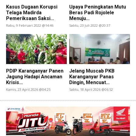
Kasus Dugaan Korupsi
Upaya Peningkatan Mutu
Telaga Madirda
Beras Padi Rojolele
Pemeriksaan Saksi...
Menuju...
Rabu, 9 Februari 2022 @14:46
Sabtu, 23 Juli 2022 @20:37
PDIP Karanganyar Panen
Jelang Muscab PKB
Jagung Hadapi Ancaman
Karanganyar Panas
Krisis...
Dingin, Mencuat...
Kamis, 23 April 2026 @04:25
Sabtu, 18 April 2026 @06:52