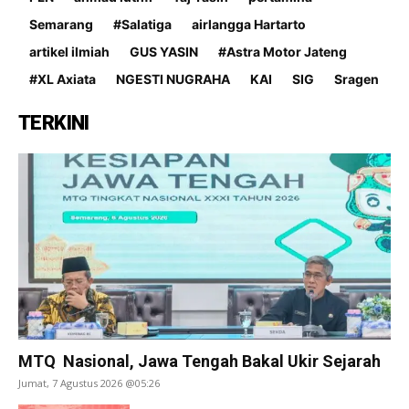
Semarang
#Salatiga
airlangga Hartarto
artikel ilmiah
GUS YASIN
#Astra Motor Jateng
#XL Axiata
NGESTI NUGRAHA
KAI
SIG
Sragen
TERKINI
MTQ Nasional, Jawa Tengah Bakal Ukir Sejarah
Jumat, 7 Agustus 2026 @05:26