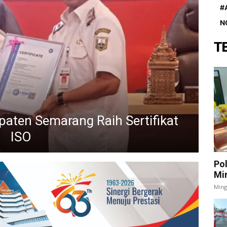
#
N
T
aten Semarang Raih Sertifikat
ISO
Po
Mi
Ming