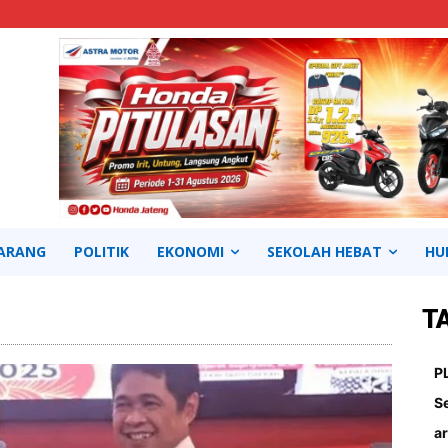
ARANG
POLITIK
EKONOMI
SEKOLAH HEBAT
HU
T
Continue to the category
P
S
ar