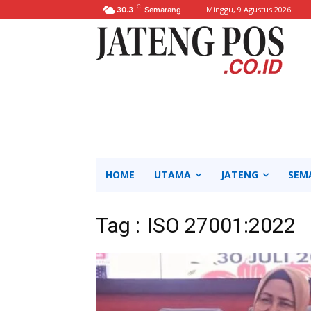
C
Minggu, 9 Agustus 2026
30.3
Semarang
HOME
UTAMA
JATENG
SEM
Tag :
ISO 27001:2022