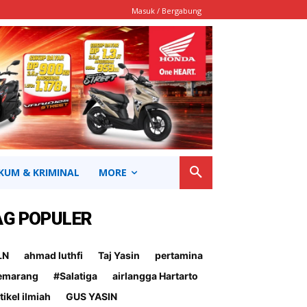
Masuk / Bergabung
KUM & KRIMINAL
MORE
AG POPULER
LN
ahmad luthfi
Taj Yasin
pertamina
emarang
#Salatiga
airlangga Hartarto
tikel ilmiah
GUS YASIN