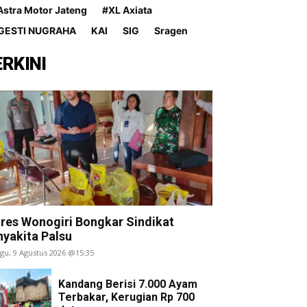
Astra Motor Jateng
#XL Axiata
GESTI NUGRAHA
KAI
SIG
Sragen
ERKINI
lres Wonogiri Bongkar Sindikat
nyakita Palsu
gu, 9 Agustus 2026 @15:35
Kandang Berisi 7.000 Ayam
Terbakar, Kerugian Rp 700