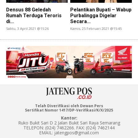
Densus 88 Geledah
Pelantikan Bupati – Wabup
Rumah Terduga Teroris
Purbalingga Digelar
di...
Secara...
Sabtu, 3 April 2021 @15:26
Kamis, 25 Februari 2021 @15:45
Telah Diverifikasi oleh Dewan Pers
Sertifikat Nomor 1417/DP-Verifikasi/K/X/2025
Kantor:
Ruko Bukit Sari D 2 Jalan Bukit Sari Raya Semarang
TELEPON: (024) 7462266. FAX: (024) 7462144
EMAIL: jatengpos@gmail.com