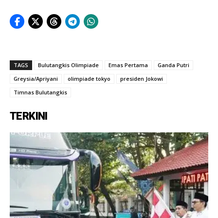
TAGS
Bulutangkis Olimpiade
Emas Pertama
Ganda Putri
Greysia/Apriyani
olimpiade tokyo
presiden Jokowi
Timnas Bulutangkis
TERKINI