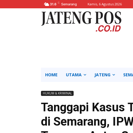
C
Kamis, 6 Agustus 2026
31.6
Semarang
HOME
UTAMA
JATENG
SEM
HUKUM & KRIMINAL
Tanggapi Kasus 
di Semarang, IPW