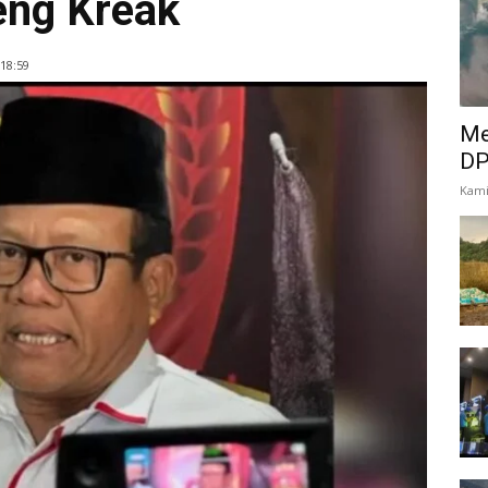
eng Kreak
18:59
Me
DP
Kami