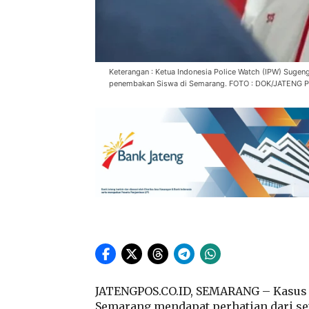
Keterangan : Ketua Indonesia Police Watch (IPW) Sugen
penembakan Siswa di Semarang. FOTO : DOK/JATENG 
JATENGPOS.CO.ID, SEMARANG – Kasus I
Semarang mendapat perhatian dari sej