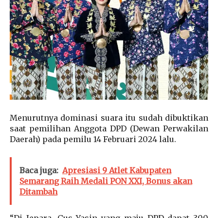
Menurutnya dominasi suara itu sudah dibuktikan
saat pemilihan Anggota DPD (Dewan Perwakilan
Daerah) pada pemilu 14 Februari 2024 lalu.
Baca juga:
Apresiasi 9 Atlet Kabupaten
Semarang Raih Medali PON XXI, Bonus akan
Ditambah
“Di Jepara, Gus Yasin yang maju DPD dapat 300