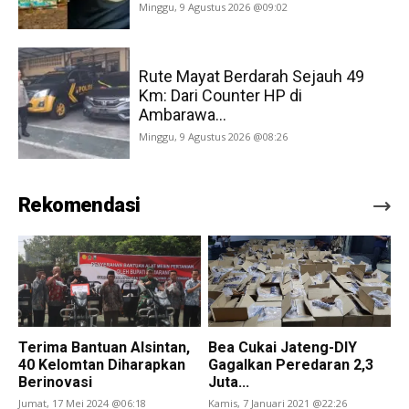
Minggu, 9 Agustus 2026 @09:02
Rute Mayat Berdarah Sejauh 49
Km: Dari Counter HP di
Ambarawa...
Minggu, 9 Agustus 2026 @08:26
Rekomendasi
Terima Bantuan Alsintan,
Bea Cukai Jateng-DIY
40 Kelomtan Diharapkan
Gagalkan Peredaran 2,3
Berinovasi
Juta...
Jumat, 17 Mei 2024 @06:18
Kamis, 7 Januari 2021 @22:26