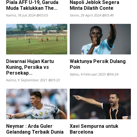
Piala AFF U-19, Garuda
Napoli Jeblok Segera
Muda Taklukkan The...
Minta Dilatih Conte
Kamis, 18 Juli 2024 @05:05
Senin, 29 April 2024 @05:49
Diwarnai Hujan Kartu
Waktunya Persik Dulang
Kuning, Persika vs
Poin
Persekap...
Sabtu, 4 Februari 2023 @06:24
Kamis, 9 September 2021 @05:23
Neymar : Arda Guler
Xavi Sempurna untuk
Gelandang Terbaik Dunia
Barcelona