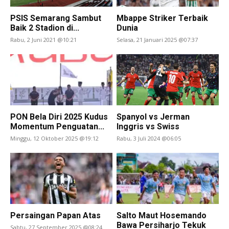
PSIS Semarang Sambut
Mbappe Striker Terbaik
Baik 2 Stadion di...
Dunia
Rabu, 2 Juni 2021 @10:21
Selasa, 21 Januari 2025 @07:37
PON Bela Diri 2025 Kudus
Spanyol vs Jerman
Momentum Penguatan...
Inggris vs Swiss
Minggu, 12 Oktober 2025 @19:12
Rabu, 3 Juli 2024 @06:05
Persaingan Papan Atas
Salto Maut Hosemando
Bawa Persiharjo Tekuk
Sabtu, 27 September 2025 @08:24