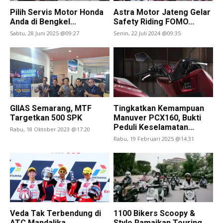
Pilih Servis Motor Honda
Astra Motor Jateng Gelar
Anda di Bengkel...
Safety Riding FOMO...
Sabtu, 28 Juni 2025 @09:27
Senin, 22 Juli 2024 @09:35
GIIAS Semarang, MTF
Tingkatkan Kemampuan
Targetkan 500 SPK
Manuver PCX160, Bukti
Peduli Keselamatan...
Rabu, 18 Oktober 2023 @17:20
Rabu, 19 Februari 2025 @14:31
Veda Tak Terbendung di
1100 Bikers Scoopy &
ATC Mandalika
Stylo Ramaikan Touring...