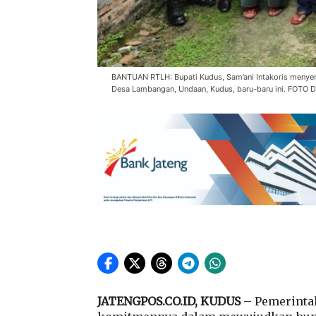
BANTUAN RTLH: Bupati Kudus, Sam’ani Intakoris menye
Desa Lambangan, Undaan, Kudus, baru-baru ini. FOT
JATENGPOS.CO.ID, KUDUS
– Pemerinta