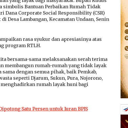
n yang layak bagi masyarakat. Bupati Kudus
a simbolis Bantuan Perbaikan Rumah Tidak
i Dana Corporate Social Responsibility (CSR)
t di Desa Lambangan, Kecamatan Undaan, Senin
ampaikan rasa syukur dan apresiasinya atas
ng program RTLH.
 kita bersama-sama melaksanakan serah terima
an membangun rumah-rumah yang tidak layak
rja sama dengan semua pihak, baik Pemkab,
asta seperti Djarum, Sukun, Pura, Nojorono,
 menghadirkan rumah layak huni bagi
Dipotong Satu Persen untuk Iuran BPJS