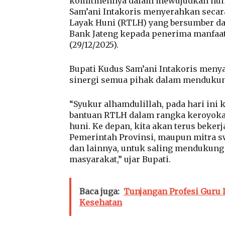
komitmennya dalam mewujudkan hunia
Sam’ani Intakoris menyerahkan secar
Layak Huni (RTLH) yang bersumber dar
Bank Jateng kepada penerima manfaa
(29/12/2025).
Bupati Kudus Sam’ani Intakoris meny
sinergi semua pihak dalam menduku
“Syukur alhamdulillah, pada hari ini
bantuan RTLH dalam rangka keroyok
huni. Ke depan, kita akan terus beke
Pemerintah Provinsi, maupun mitra sw
dan lainnya, untuk saling mendukung
masyarakat,” ujar Bupati.
Baca juga:
Tunjangan Profesi Guru 
Kesehatan