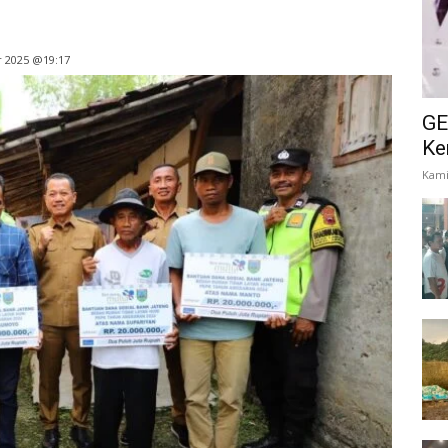
r 2025 @19:17
GE
Ke
Kami