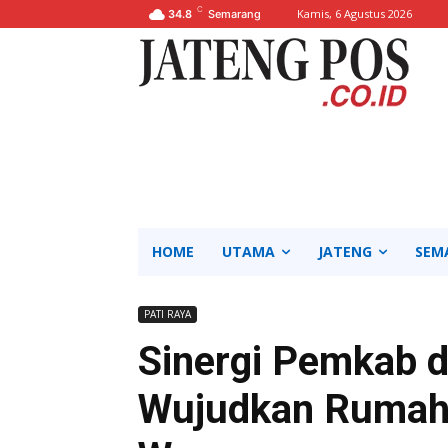
C
Kamis, 6 Agustus 2026
34.8
Semarang
HOME
UTAMA
JATENG
SEM
PATI RAYA
Sinergi Pemkab d
Wujudkan Rumah 