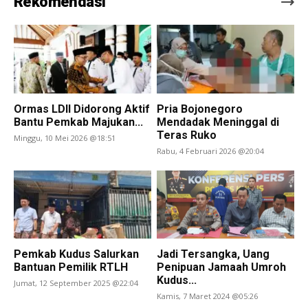
Rekomendasi
Ormas LDII Didorong Aktif
Pria Bojonegoro
Bantu Pemkab Majukan...
Mendadak Meninggal di
Teras Ruko
Minggu, 10 Mei 2026 @18:51
Rabu, 4 Februari 2026 @20:04
Pemkab Kudus Salurkan
Jadi Tersangka, Uang
Bantuan Pemilik RTLH
Penipuan Jamaah Umroh
Kudus...
Jumat, 12 September 2025 @22:04
Kamis, 7 Maret 2024 @05:26