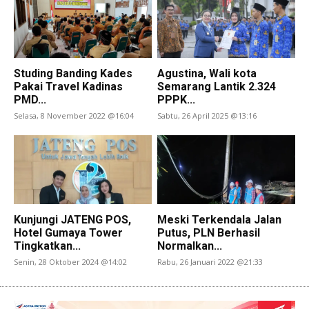
Studing Banding Kades
Agustina, Wali kota
Pakai Travel Kadinas
Semarang Lantik 2.324
PMD...
PPPK...
Selasa, 8 November 2022 @16:04
Sabtu, 26 April 2025 @13:16
Kunjungi JATENG POS,
Meski Terkendala Jalan
Hotel Gumaya Tower
Putus, PLN Berhasil
Tingkatkan...
Normalkan...
Senin, 28 Oktober 2024 @14:02
Rabu, 26 Januari 2022 @21:33