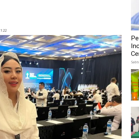
1:22
Pe
In
Ce
Sabt