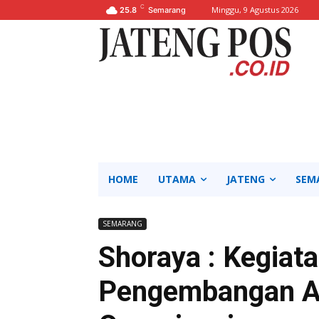
C
Minggu, 9 Agustus 2026
25.8
Semarang
HOME
UTAMA
JATENG
SEM
SEMARANG
Shoraya : Kegia
Pengembangan A