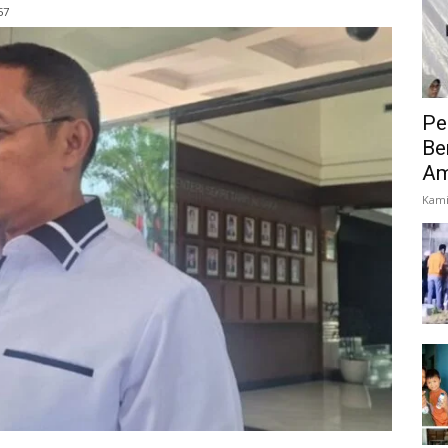
57
Pe
Be
Am
Kami