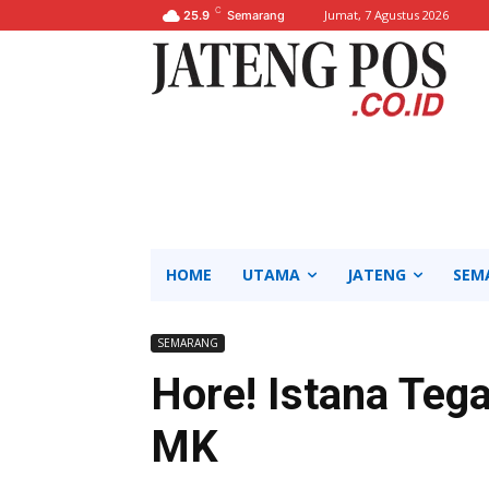
C
Jumat, 7 Agustus 2026
25.9
Semarang
HOME
UTAMA
JATENG
SEM
SEMARANG
Hore! Istana Teg
MK