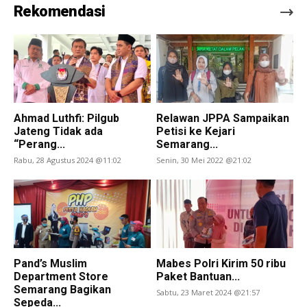
Rekomendasi
Ahmad Luthfi: Pilgub
Relawan JPPA Sampaikan
Jateng Tidak ada
Petisi ke Kejari
“Perang...
Semarang...
Rabu, 28 Agustus 2024 @11:02
Senin, 30 Mei 2022 @21:02
Pand’s Muslim
Mabes Polri Kirim 50 ribu
Department Store
Paket Bantuan...
Semarang Bagikan
Sabtu, 23 Maret 2024 @21:57
Sepeda...