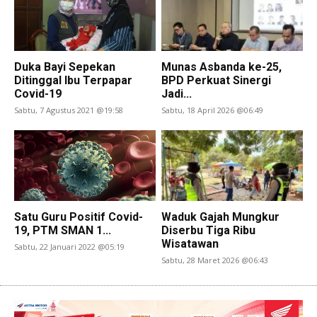
Duka Bayi Sepekan
Munas Asbanda ke-25,
Ditinggal Ibu Terpapar
BPD Perkuat Sinergi
Covid-19
Jadi...
Sabtu, 7 Agustus 2021 @19:58
Sabtu, 18 April 2026 @06:49
Satu Guru Positif Covid-
Waduk Gajah Mungkur
19, PTM SMAN 1...
Diserbu Tiga Ribu
Wisatawan
Sabtu, 22 Januari 2022 @05:19
Sabtu, 28 Maret 2026 @06:43