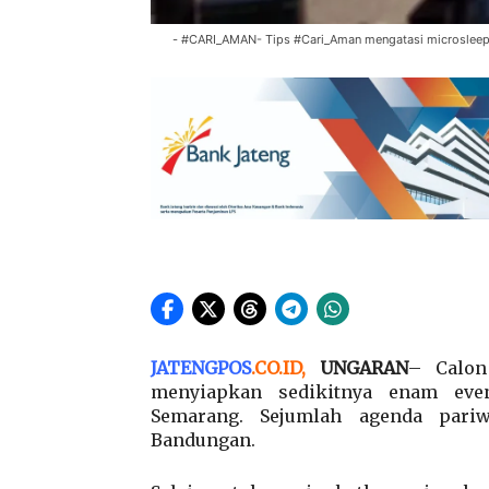
- #CARI_AMAN- Tips #Cari_Aman mengatasi microsle
JATENGPOS
.
CO.ID
,
UNGARAN
– Calon
menyiapkan sedikitnya enam even
Semarang. Sejumlah agenda pariw
Bandungan.