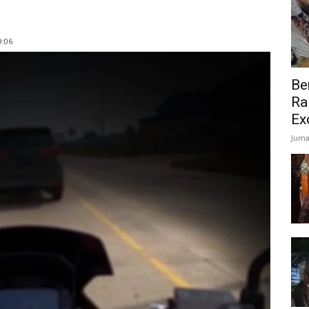
9:06
Be
Ra
Ex
Juma