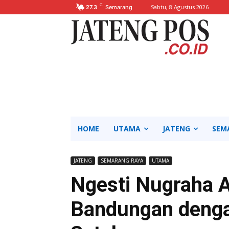
C
Sabtu, 8 Agustus 2026
27.3
Semarang
HOME
UTAMA
JATENG
SEM
JATENG
SEMARANG RAYA
UTAMA
Ngesti Nugraha 
Bandungan denga